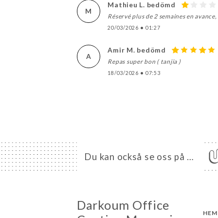
Mathieu L. bedömd
M
Réservé plus de 2 semaines en avance, 
20/03/2026
•
01:27
Amir M. bedömd
A
Repas super bon ( tanjia )
18/03/2026
•
07:53
Du kan också se oss på …
Darkoum Office
HEM