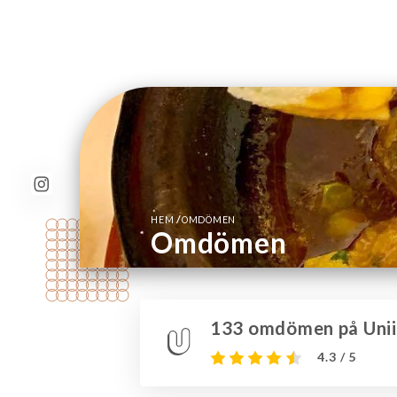
/
HEM
OMDÖMEN
Omdömen
133 omdömen på Unii
4.3 / 5