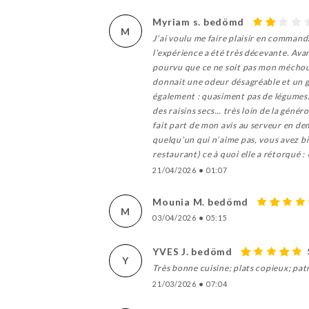
Myriam s. bedömd
M
J’ai voulu me faire plaisir en comman
l’expérience a été très décevante. Avan
pourvu que ce ne soit pas mon méchoui…
donnait une odeur désagréable et un 
également : quasiment pas de légumes.
des raisins secs… très loin de la génér
fait part de mon avis au serveur en de
quelqu’un qui n’aime pas, vous avez bie
restaurant) ce à quoi elle a rétorqué 
21/04/2026
•
01:07
Mounia M. bedömd
M
03/04/2026
•
05:15
YVES J. bedömd
Y
Très bonne cuisine; plats copieux; pa
21/03/2026
•
07:04