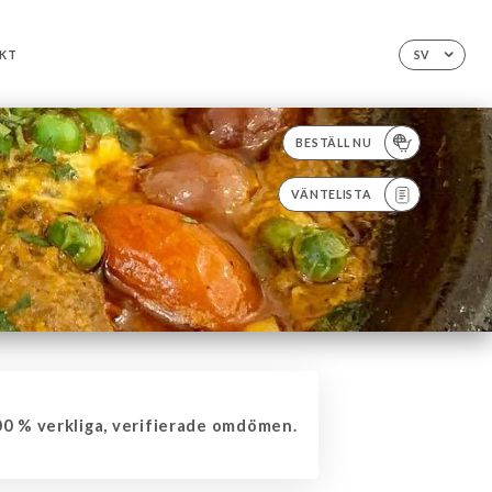
KT
SV
BESTÄLL NU
VÄNTELISTA
0 % verkliga, verifierade omdömen.