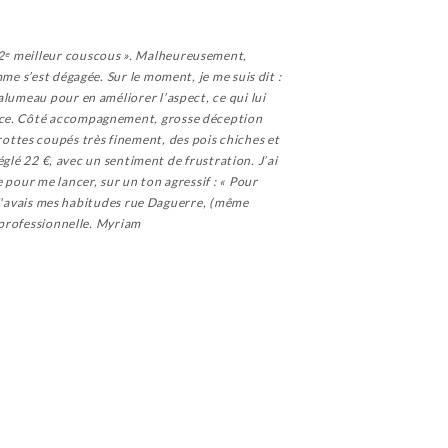
 2ᵉ meilleur couscous ». Malheureusement,
me s’est dégagée. Sur le moment, je me suis dit :
alumeau pour en améliorer l’aspect, ce qui lui
face. Côté accompagnement, grosse déception
ttes coupés très finement, des pois chiches et
églé 22 €, avec un sentiment de frustration. J’ai
 pour me lancer, sur un ton agressif : « Pour
ue j'avais mes habitudes rue Daguerre, (même
u professionnelle. Myriam