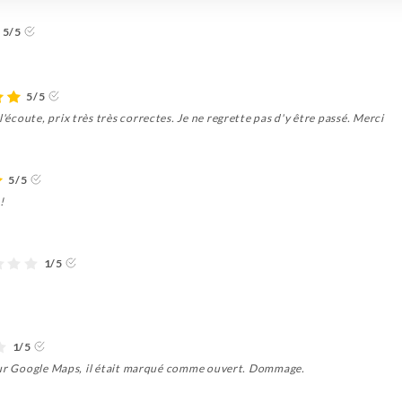
5/5
5/5
l'écoute, prix très très correctes. Je ne regrette pas d'y être passé. Merci
5/5
!
1/5
1/5
et sur Google Maps, il était marqué comme ouvert. Dommage.