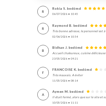
Rokia S. bedömd
R
06/07/2026
•
10:45
Raymond B. bedömd
R
Très bonne adresse, le personnel est à 
02/06/2026
•
10:54
Bidhan J. bedömd
B
Accueil chaleureux, cuisine délicieuse 
23/05/2026
•
09:21
FRANCOISE K. bedömd
F
Très mauvais. A éviter
11/05/2026
•
08:14
Aymen M. bedömd
A
Il était fermé, alors que sur le site 
10/05/2026
•
11:11