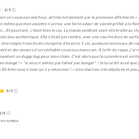
2/5
dant un couscous méchoui, attirée notamment par la promesse affichée de «
t même que mon assiette n’arrive, une forte odeur de viande grillée à la flam
 Et pourtant, c’était bien le cas. La viande semblait avoir été brûlée au ch
goût peu authentique. Elle n’était pas tendre, avec une couche dure en sur
 Une simple tranche de courgette d’environ 1 cm, quelques morceaux de caro
osité et des saveurs d’un véritable couscous marocain. À la fin du repas, j’ai r
mandant un doggy bag pour mon chien. C’est alors que la cuisinière est sortie
n mangé ! » "si vous n'aimiez pas fallait pas manger" ! Je lui ai dit aussi q
: « Eh bien vous n’avez qu’à y retourner ! » Une réaction très déplacée et pe
5/5
5/5
tron sympa.