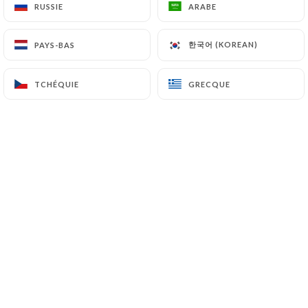
RUSSIE
RUSSIE
ARABE
ARABE
23/05/2026
•
09:21
한국어 (KOREAN)
한국어 (KOREAN)
PAYS-BAS
PAYS-BAS
FRANCOISE K. a noté
F
1/5
TCHÉQUIE
TCHÉQUIE
GRECQUE
GRECQUE
Très mauvais. A éviter
11/05/2026
•
08:14
Aymen M. a noté
A
1/5
Il était fermé, alors que sur le site et sur
Google Maps, il était marqué comme
ouvert. Dommage.
10/05/2026
•
11:11
Myriam s. a noté
M