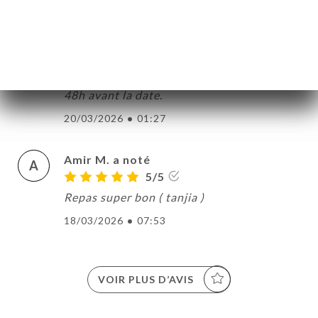
Mathieu L. a noté
M
1/5
Réservé plus de 2 semaines en avance, le
restaurant a annulé ma réservation juste
48h avant la date.
20/03/2026
•
01:27
Amir M. a noté
A
5/5
Repas super bon ( tanjia )
18/03/2026
•
07:53
VOIR PLUS D’AVIS