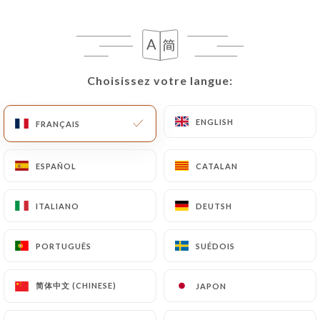
Rokia S. a noté
R
5/5
Choisissez votre langue:
Choisissez votre langue:
06/07/2026
•
10:45
ENGLISH
ENGLISH
FRANÇAIS
FRANÇAIS
Raymond B. a noté
R
5/5
ESPAÑOL
ESPAÑOL
CATALAN
CATALAN
Très bonne adresse, le personnel est à
l'écoute, prix très très correctes. Je ne
ITALIANO
ITALIANO
DEUTSH
DEUTSH
regrette pas d'y être passé. Merci
02/06/2026
•
10:54
PORTUGUÊS
PORTUGUÊS
SUÉDOIS
SUÉDOIS
Bidhan J. a noté
B
简体中文 (CHINESE)
简体中文 (CHINESE)
JAPON
JAPON
5/5
Accueil chaleureux, cuisine délicieuse !